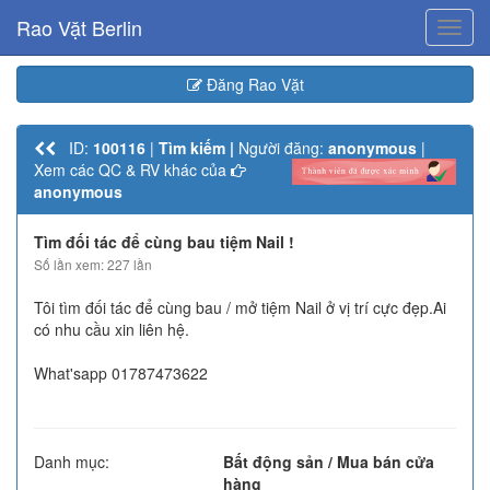
Rao Vặt Berlin
Toggl
navig
Đăng Rao Vặt
ID:
100116
|
Tìm kiếm |
Người đăng:
anonymous
|
Xem các QC & RV khác của
anonymous
Tìm đối tác để cùng bau tiệm Nail !
Số lần xem: 227 lần
Tôi tìm đối tác để cùng bau / mở tiệm Nail ở vị trí cực đẹp.Ai
có nhu cầu xin liên hệ.
What'sapp 01787473622
Danh mục:
Bất động sản / Mua bán cửa
hàng