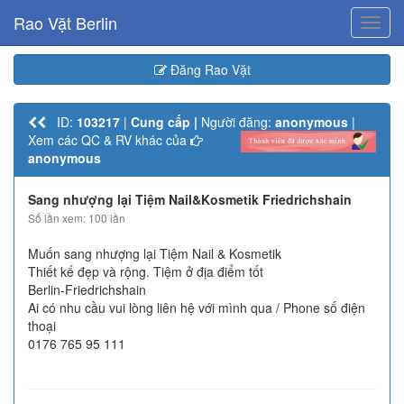
Rao Vặt Berlin
Toggl
navig
Đăng Rao Vặt
ID:
103217
|
Cung cấp |
Người đăng:
anonymous
|
Xem các QC & RV khác của
anonymous
Sang nhượng lại Tiệm Nail&Kosmetik Friedrichshain
Số lần xem: 100 lần
Muốn sang nhượng lại Tiệm Nail & Kosmetik
Thiết kế đẹp và rộng. Tiệm ở địa điểm tốt
Berlin-Friedrichshain
Ai có nhu cầu vui lòng liên hệ với mình qua / Phone số điện
thoại
0176 765 95 111