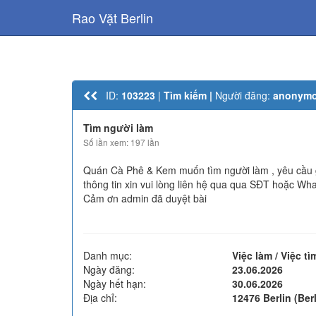
Rao Vặt Berlin
ID:
103223
|
Tìm kiếm |
Người đăng:
anonym
Tìm người làm
Số lần xem: 197 lần
Quán Cà Phê & Kem muốn tìm người làm , yêu cầu giấ
thông tin xin vui lòng liên hệ qua qua SĐT hoặc W
Cảm ơn admin đã duyệt bài
Danh mục:
Việc làm / Việc t
Ngày đăng:
23.06.2026
Ngày hết hạn:
30.06.2026
Địa chỉ:
12476 Berlin (Berl