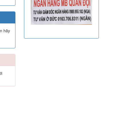
ạn hãy
ời