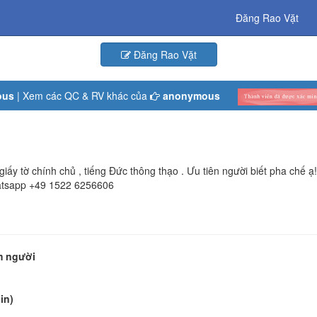
Đăng Rao Vặt
Đăng Rao Vặt
ous
| Xem các QC & RV khác của
anonymous
y tờ chính chủ , tiếng Đức thông thạo . Ưu tiên người biết pha chế ạ
hatsapp +49 1522 6256606
ìm người
in)