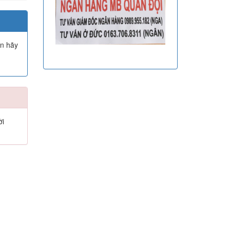
ạn hãy
ời