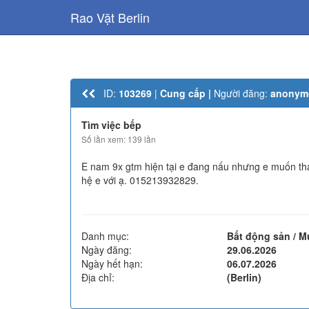
Rao Vặt Berlin
ID:
103269
|
Cung cấp |
Người đăng:
anonym
Tìm việc bếp
Số lần xem: 139 lần
E nam 9x gtm hiện tại e đang nấu nhưng e muốn thay
hệ e với ạ. 015213932829.
Danh mục:
Bất động sản / 
Ngày đăng:
29.06.2026
Ngày hết hạn:
06.07.2026
Địa chỉ:
(Berlin)