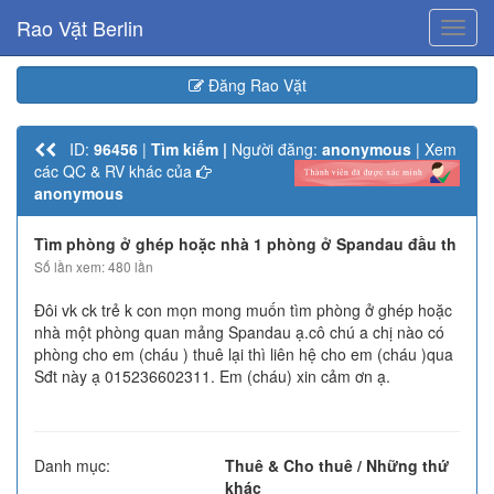
Rao Vặt Berlin
Toggl
navig
Đăng Rao Vặt
ID:
96456
|
Tìm kiếm |
Người đăng:
anonymous
| Xem
các QC & RV khác của
anonymous
Tìm phòng ở ghép hoặc nhà 1 phòng ở Spandau đầu th
Số lần xem: 480 lần
Đôi vk ck trẻ k con mọn mong muốn tìm phòng ở ghép hoặc
nhà một phòng quan mảng Spandau ạ.cô chú a chị nào có
phòng cho em (cháu ) thuê lại thì liên hệ cho em (cháu )qua
Sđt này ạ 015236602311. Em (cháu) xin cảm ơn ạ.
Danh mục:
Thuê & Cho thuê / Những thứ
khác