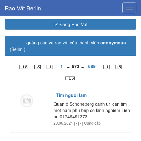
Rao Vặt Berlin
Toggl
navig
Đăng Rao Vặt
quảng cáo và rao vặt của thành viên
anonymous
20668
(Berlin )
1
... 673 ...
689
Tim nguoi lam
Quan ö Schöneberg canh u1 can tim
mot nam phu bep co kinh nghiem Lien
he 01749491373
23.06.2021 | - | - | Cung cấp