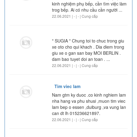
kinh nghiệm phụ bếp, cần tìm việc làm
trog bếp. Ai có nhu cầu cần người ...
22.06.2021 | - | - | Cung cấp
" SUGIA " Chung toi to chuc trong giu
xe oto cho qui khach . Dia diem trong
giu xe o gan san bay MOI BERLIN .
dam bao tuyet doi an toan . ...
22.06.2021 | - | - | Cung cấp
Tim viec lam
Nam gtm ky duoc .co kinh nghiem lam
nha hang va phu shusi ,muon tim viec
lam bep o essen ,duiburg ,va vung lan
can dt lh 015236621897.
22.06.2021 | - | - | Cung cấp