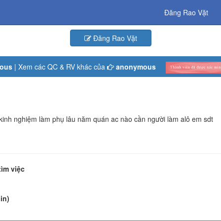
Đăng Rao Vặt
Đăng Rao Vặt
ous
| Xem các QC & RV khác của
anonymous
 kinh nghiệm làm phụ lâu năm quán ac nào cần người làm alô em sdt
tìm việc
in)