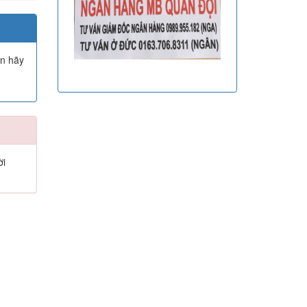
ạn hãy
ời