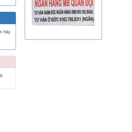
ạn hãy
ời