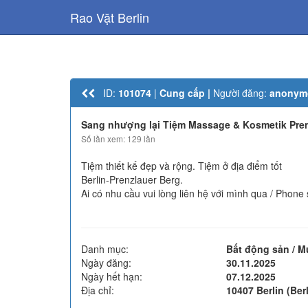
Rao Vặt Berlin
ID:
101074
|
Cung cấp |
Người đăng:
anonym
Sang nhượng lại Tiệm Massage & Kosmetik Pren
Số lần xem: 129 lần
Tiệm thiết kế đẹp và rộng. Tiệm ở địa điểm tốt
Berlin-Prenzlauer Berg.
Ai có nhu cầu vui lòng liên hệ với mình qua / Phone
Danh mục:
Bất động sản / 
Ngày đăng:
30.11.2025
Ngày hết hạn:
07.12.2025
Địa chỉ:
10407 Berlin (Berl