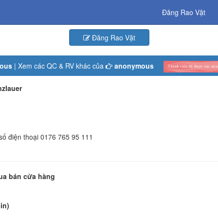
Đăng Rao Vặt
Đăng Rao Vặt
ous
| Xem các QC & RV khác của
anonymous
zlauer
 số điện thoại 0176 765 95 111
Mua bán cửa hàng
in)