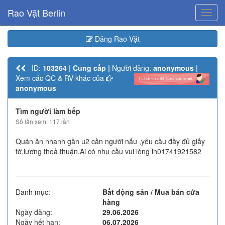
Rao Vặt Berlin
Toggl
navig
Đăng Rao Vặt
ID:
103264
|
Cung cấp |
Người đăng:
anonymous
|
Xem các QC & RV khác của
anonymous
Tìm người làm bếp
Số lần xem: 117 lần
Quán ăn nhanh gần u2 cần người nấu ,yêu cầu đầy đủ giấy
tờ,lương thoả thuận.Ai có nhu cầu vui lòng lh01741921582
Danh mục:
Bất động sản / Mua bán cửa
hàng
Ngày đăng:
29.06.2026
Ngày hết hạn:
06.07.2026