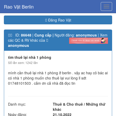
Rao Vặt Berlin
Toggl
navig
Đăng Rao Vặt
ID:
86648
|
Cung cấp |
Người đăng:
anonymous
| Xem
các QC & RV khác của
anonymous
tìm thuê lại nhà 1 phòng
Số lần xem: 1242 lần
mình cần thuê lại nhà 1 phòng ở berlin . vậy ac hay cô bác ai
có nhà 1 phòng muốn cho thuê lại vui lòng ll sdt
01748101503 . cảm ơn cả nhà đã đọc tin
Danh mục:
Thuê & Cho thuê / Những thứ
khác
Ngày đăng:
21.10.2022