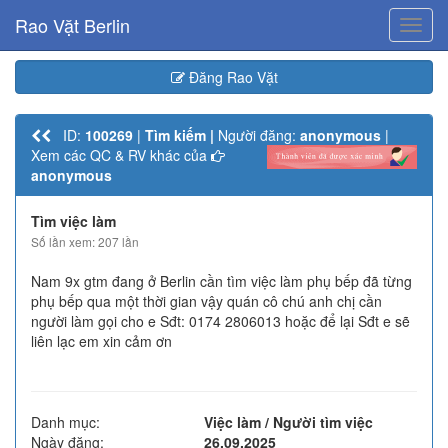
Rao Vặt Berlin
Toggl
navig
Đăng Rao Vặt
ID:
100269
|
Tìm kiếm |
Người đăng:
anonymous
|
Xem các QC & RV khác của
anonymous
Tìm việc làm
Số lần xem: 207 lần
Nam 9x gtm đang ở Berlin cần tìm việc làm phụ bếp đã từng
phụ bếp qua một thời gian vậy quán cô chú anh chị cần
người làm gọi cho e Sđt: 0174 2806013 hoặc để lại Sđt e sẽ
liên lạc em xin cảm ơn
Danh mục:
Việc làm / Người tìm việc
Ngày đăng:
26.09.2025