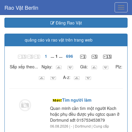
Rao Vặt Berlin
Toggl
navig
Đăng Rao Vặt
quảng cáo và rao vặt trên trang web
20873
1
... 1 ...
696
Sắp xếp theo... Ngày:
Giá:
Plz:
A-z:
Tim người làm
Quan minh cần tìm một người Koch
hoặc phụ đều được yêu cgtcc quan ở
Dortmund sđt 015753453879
06.08.2026 | - | Dortmund | Cung cấp