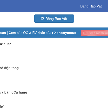
Đăng Rao Vặt
Đăng Rao Vặt
ous
| Xem các QC & RV khác của
anonymous
zlauer
số điện thoại
Mua bán cửa hàng
in)