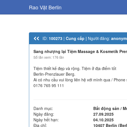
Rao Vặt Berlin
ID:
100273
|
Cung cấp |
Người đăng:
anonym
Sang nhượng lại Tiệm Massage & Kosmetik Pren
Số lần xem: 176 lần
Tiệm thiết kế đẹp và rộng. Tiệm ở địa điểm tốt
Berlin-Prenzlauer Berg.
Ai có nhu cầu vui lòng liên hệ với mình qua / Phone 
0176 765 95 111
Danh mục:
Bất động sản / 
Ngày đăng:
27.09.2025
Ngày hết hạn:
04.10.2025
Địa chỉ:
10407 Berlin (Berl