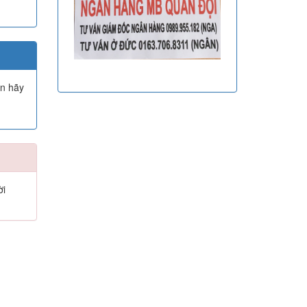
ạn hãy
ời