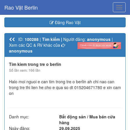
Rao Vặt Berlin
Toggl
navig
Đăng Rao Vặt
ID:
100288
|
Tìm kiếm |
Người đăng:
anonymous
|
Xem các QC & RV khác của
anonymous
Tim kiem trong tre o berlin
Số lần xem: 166 lần
Halo moi nguoi e can tim trong tre o berlin ah chi nao can
trong tre thi lien he cho e qua so dt 015204671780 e xin cam
on
Danh mục:
Bất động sản / Mua bán cửa
hàng
Ngày đăng:
29.09.2025