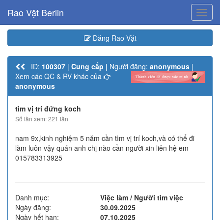
Rao Vặt Berlin
Toggl
navig
Đăng Rao Vặt
ID:
100307
|
Cung cấp |
Người đăng:
anonymous
|
Xem các QC & RV khác của
anonymous
tìm vị trí đứng koch
Số lần xem: 221 lần
nam 9x,kinh nghiệm 5 năm cần tìm vị trí koch,và có thể đi
làm luôn vậy quán anh chị nào cần người xin liên hệ em
015783313925
Danh mục:
Việc làm / Người tìm việc
Ngày đăng:
30.09.2025
Ngày hết hạn:
07.10.2025