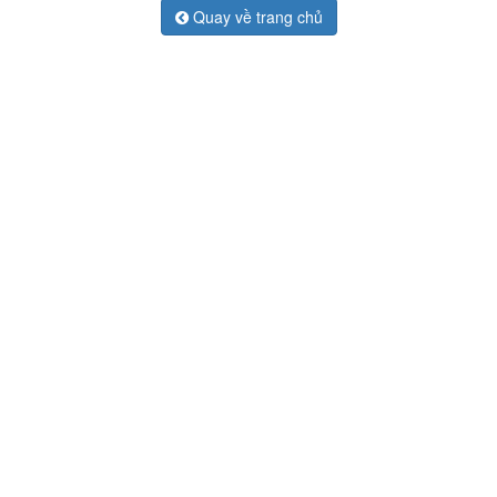
Quay về trang chủ