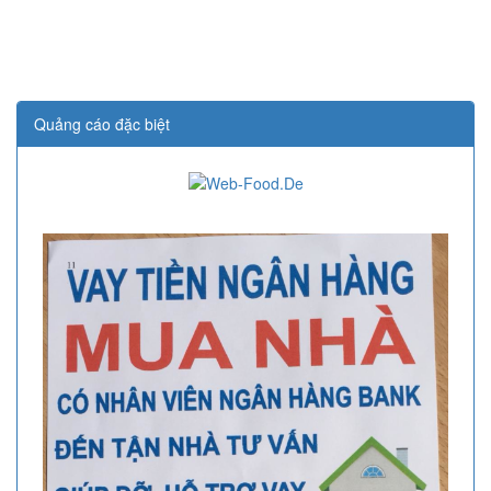
Quảng cáo đặc biệt