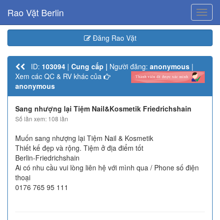
Rao Vặt Berlin
Toggl
navig
Đăng Rao Vặt
ID:
103094
|
Cung cấp |
Người đăng:
anonymous
|
Xem các QC & RV khác của
anonymous
Sang nhượng lại Tiệm Nail&Kosmetik Friedrichshain
Số lần xem: 108 lần
Muốn sang nhượng lại Tiệm Nail & Kosmetik
Thiết kế đẹp và rộng. Tiệm ở địa điểm tốt
Berlin-Friedrichshain
Ai có nhu cầu vui lòng liên hệ với mình qua / Phone số điện
thoại
0176 765 95 111