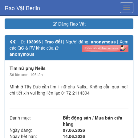
Rao Vặt Berlin
Toggl
navig
Đăng Rao Vặt
ID:
103096
|
Trao đổi |
Người đăng:
anonymous
| Xem
các QC & RV khác của
anonymous
Tìm nữ phụ Neils
Số lần xem: 106 lần
Mình ở Tây Đức cần tìm 1 nữ phụ Nails...Không cần quá mọi
chi tiết xin vui lòng liên lạc 0172 2114394
Danh mục:
Bất động sản / Mua bán cửa
hàng
Ngày đăng:
07.06.2026
Ngày hết hạn:
14.06.2026