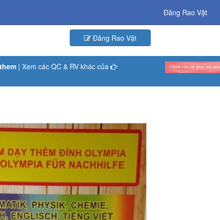
Đăng Rao Vặt
Đăng Rao Vặt
ythem
| Xem các QC & RV khác của