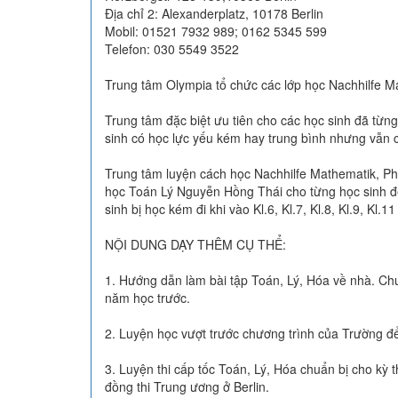
Địa chỉ 2: Alexanderplatz, 10178 Berlin
Mobil: 01521 7932 989; 0162 5345 599
Telefon: 030 5549 3522
Trung tâm Olympia tổ chức các lớp học Nachhilfe Ma
Trung tâm đặc biệt ưu tiên cho các học sinh đã từ
sinh có học lực yếu kém hay trung bình nhưng vẫn c
Trung tâm luyện cách học Nachhilfe Mathematik, Ph
học Toán Lý Nguyễn Hồng Thái cho từng học sinh đ
sinh bị học kém đi khi vào Kl.6, Kl.7, Kl.8, Kl.9, Kl
NỘI DUNG DẠY THÊM CỤ THỂ:
1. Hướng dẫn làm bài tập Toán, Lý, Hóa về nhà. Chuẩ
năm học trước.
2. Luyện học vượt trước chương trình của Trường 
3. Luyện thi cấp tốc Toán, Lý, Hóa chuẩn bị cho kỳ 
đồng thi Trung ương ở Berlin.