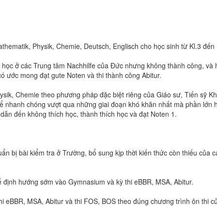
thematik, Physik, Chemie, Deutsch, Englisch cho học sinh từ Kl.3 đến 
ng học ở các Trung tâm Nachhilfe của Đức nhưng không thành công, và 
ó ước mong đạt gute Noten và thi thành công Abitur.
ysik, Chemie theo phương pháp đặc biệt riêng của Giáo sư, Tiến sỹ K
ể nhanh chóng vượt qua những giai đoạn khó khăn nhất mà phần lớn 
.11 dẫn đến không thích học, thành thích học và đạt Noten 1.
n bị bài kiểm tra ở Trường, bổ sung kịp thời kiến thức còn thiếu của c
để định hướng sớm vào Gymnasium và kỳ thi eBBR, MSA, Abitur.
thi eBBR, MSA, Abitur và thi FOS, BOS theo đúng chương trình ôn thi c