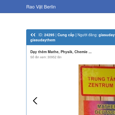
Rao Vặt Berlin
ID:
24295
|
Cung cấp |
Người đăng:
giasuda
giasudaythem
Dạy thêm Mathe, Physik, Chemie ...
Số lần xem: 30952 lần