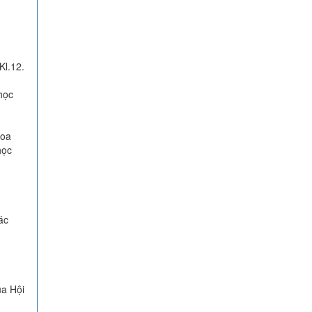
Kl.12.
học
hoa
học
ác
ủa Hội