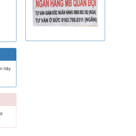
ạn hãy
ời