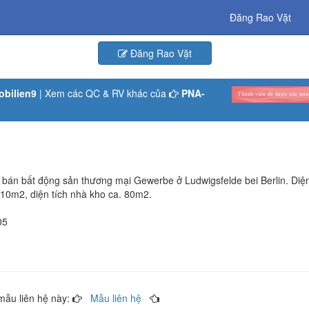
Đăng Rao Vặt
Đăng Rao Vặt
bilien9
| Xem các QC & RV khác của
PNA-
 bán bất động sản thương mại Gewerbe ở Ludwigsfelde bei Berlin. Diện
210m2, diện tích nhà kho ca. 80m2.
05
ẫu liên hệ này:
Mẫu liên hệ