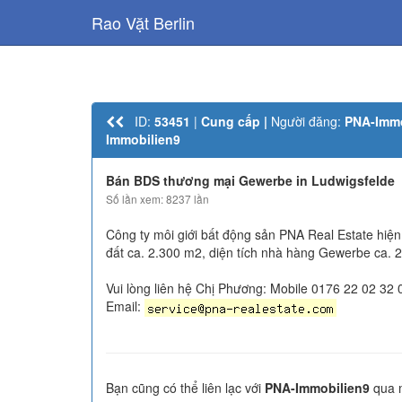
Rao Vặt Berlin
ID:
53451
|
Cung cấp |
Người đăng:
PNA-Immo
Immobilien9
Bán BDS thương mại Gewerbe in Ludwigsfelde
Số lần xem: 8237 lần
Công ty môi giới bất động sản PNA Real Estate hiện
đất ca. 2.300 m2, diện tích nhà hàng Gewerbe ca. 
Vui lòng liên hệ Chị Phương: Mobile 0176 22 02 32 
Email:
Bạn cũng có thể liên lạc với
PNA-Immobilien9
qua m