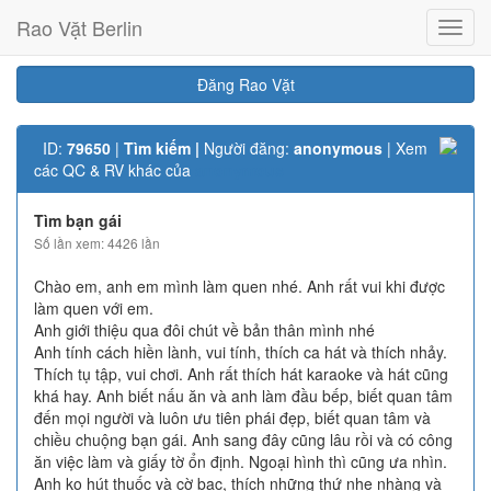
Rao Vặt Berlin
Toggl
navig
Đăng Rao Vặt
ID:
79650
|
Tìm kiếm |
Người đăng:
anonymous
| Xem
các QC & RV khác của
anonymous
Tìm bạn gái
Số lần xem: 4426 lần
Chào em, anh em mình làm quen nhé. Anh rất vui khi được
làm quen với em.
Anh giới thiệu qua đôi chút về bản thân mình nhé
Anh tính cách hiền lành, vui tính, thích ca hát và thích nhảy.
Thích tụ tập, vui chơi. Anh rất thích hát karaoke và hát cũng
khá hay. Anh biết nấu ăn và anh làm đầu bếp, biết quan tâm
đến mọi người và luôn ưu tiên phái đẹp, biết quan tâm và
chiều chuộng bạn gái. Anh sang đây cũng lâu rồi và có công
ăn việc làm và giấy tờ ổn định. Ngoại hình thì cũng ưa nhìn.
Anh ko hút thuốc và cờ bạc, thích những thứ nhẹ nhàng và