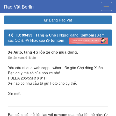
Rao Vặt Berlin
Toggl
navig
Đăng Rao Vặt
ID:
99453
|
Tặng & Cho |
Người đăng:
tomtom
| Xem
các QC & RV khác của
tomtom
Xe Auto, tặng 4 x lốp xe cho mùa đông.
Số lần xem: 918 lần
Yêu cầu nt qua wahtsapp , wiber . Đc gần Chợ đồng Xuân.
Bạn để ý mã số của nốp xe nhé.
FULDA 205/55R16 91H
Xe nào có nhu cầu tớ gửi Foto cho cụ thể.
Xin mời.
Bạn cũng có thể liên lạc với
tomtom
qua mẫu liên hệ này: