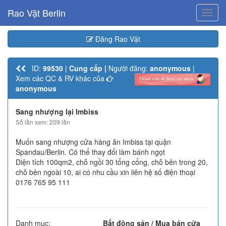
Rao Vặt Berlin
Toggl
navig
Đăng Rao Vặt
ID:
99530
|
Cung cấp |
Người đăng:
anonymous
|
Xem các QC & RV khác của
anonymous
Sang nhượng lại Imbiss
Số lần xem: 209 lần
Muốn sang nhượng cửa hàng ăn Imbiss tại quận
Spandau/Berlin. Có thể thay đổi làm bánh ngọt
Diện tích 100qm2, chỗ ngồi 30 tổng cổng, chỗ bên trong 20,
chỗ bên ngoài 10, ai có nhu cầu xin liên hệ số điện thoại
0176 765 95 111
Danh mục:
Bất động sản / Mua bán cửa