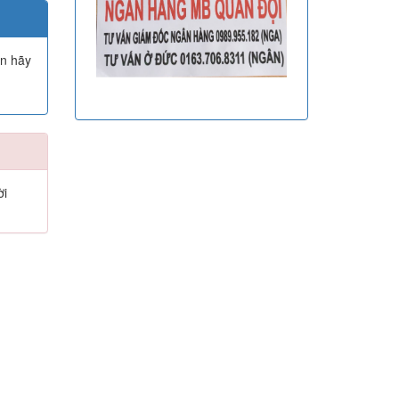
ạn hãy
ời