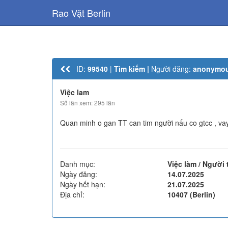
Rao Vặt Berlin
ID:
99540
|
Tìm kiếm |
Người đăng:
anonymo
Việc lam
Số lần xem: 295 lần
Quan minh o gan TT can tim người nấu co gtcc , va
Danh mục:
Việc làm / Người 
Ngày đăng:
14.07.2025
Ngày hết hạn:
21.07.2025
Địa chỉ:
10407 (Berlin)