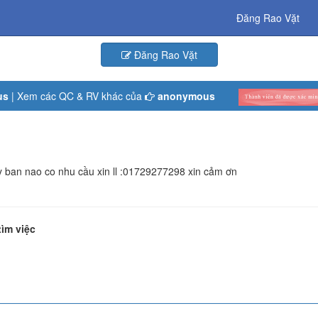
Đăng Rao Vặt
Đăng Rao Vặt
us
| Xem các QC & RV khác của
anonymous
y ban nao co nhu cầu xin ll :01729277298 xin cảm ơn
tìm việc