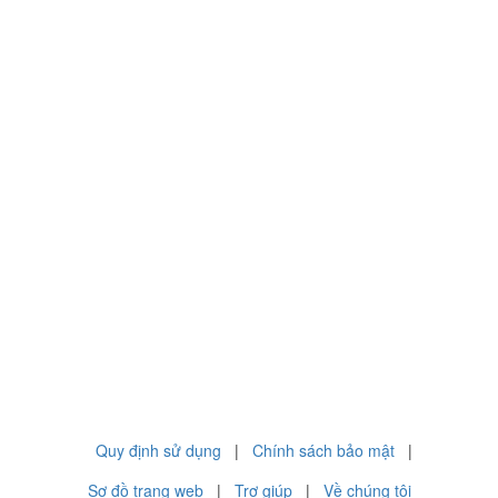
Quy định sử dụng
|
Chính sách bảo mật
|
Sơ đồ trang web
|
Trợ giúp
|
Về chúng tôi