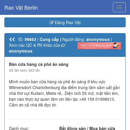
Rao Vặt Berlin
Toggl
navig
Đăng Rao Vặt
ID:
99663
|
Cung cấp |
Người đăng:
anonymous
|
Xem các QC & RV khác của
anonymous
Bán cửa hàng cà phê ăn sáng
Số lần xem: 342 lần
Mình muốn bán cửa hàng cà phê ăn sáng ở khu vực
Wilmersdorf-Charlottenburg địa điểm trung tâm sầm uất gần
nhà thờ cụt Kudam, Miete rẻ, .Diện tích 55 m2, mặt tiền 6m,
bạn nào thực sự quan tâm xin liên lạc +49 159 01998013.
Cảm ơn cả nhà đã đọc tin
Danh mục:
Bất động sản / Mua bán cửa