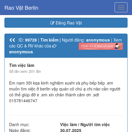
Rao Vặt Berlin
Toggl
navig
Đăng Rao Vặt
ID:
99728
|
Tìm kiếm |
Người đăng:
anonymous
| Xem
các QC & RV khác của
anonymous
Tìm việc làm
Số lần xem: 201 lần
Em nam 35t kqa kinh nghiệm sushi và phụ bếp bếp .em
muốn tìm việc ở berlin vậy quán cô chú ạ chị nào cần người
có thể giúp đỡ e .em xin chân thành cảm ơn .sdt
015781446747
Danh mục:
Việc làm / Người tìm việc
Ngày đăng:
30.07.2025